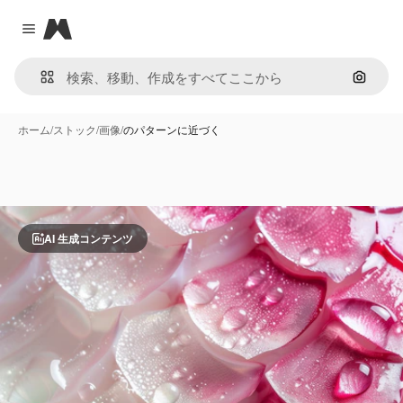
Magnific
Close menu
画像で
ホーム
/
ストック
/
画像
/
のパターンに近づく
AI 生成コンテンツ