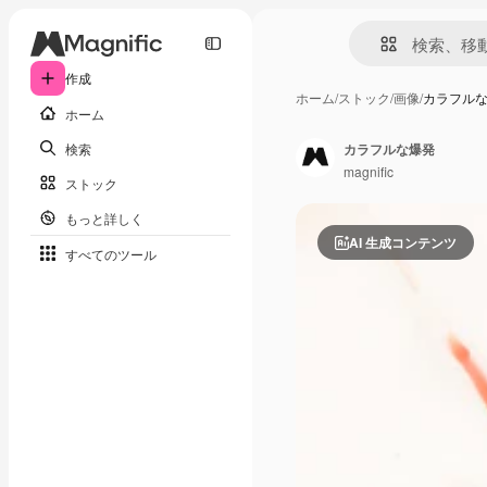
作成
ホーム
/
ストック
/
画像
/
カラフル
ホーム
検索
カラフルな爆発
magnific
ストック
もっと詳しく
AI 生成コンテンツ
すべてのツール