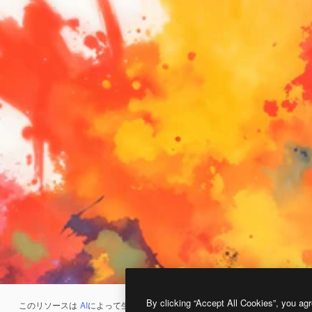
By clicking “Accept All Cookies”, you agr
このリソースは
AI
によって生成されたものです。
AI画像生成ツール
を使うと