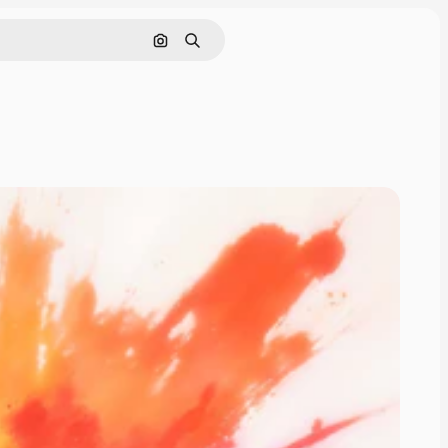
画像で検索
検索