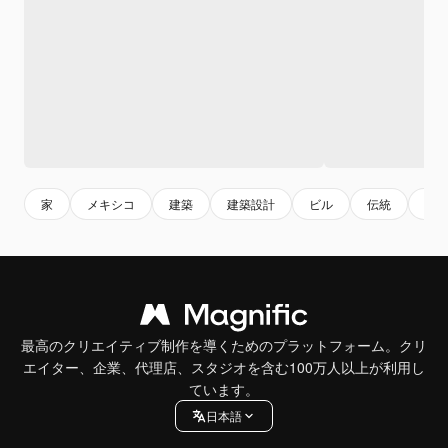
家
メキシコ
建築
建築設計
ビル
伝統
buil
最高のクリエイティブ制作を導くためのプラットフォーム。クリ
エイター、企業、代理店、スタジオを含む100万人以上が利用し
ています。
日本語