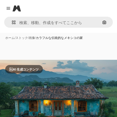
Magnific
Close menu
画像で
ホーム
/
ストック
/
画像
/
カラフルな伝統的なメキシコの家
AI 生成コンテンツ