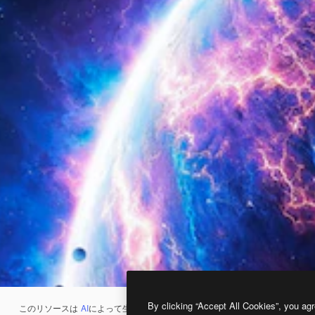
By clicking “Accept All Cookies”, you agr
このリソースは
AI
によって生成されたものです。
AI画像生成ツール
を使うと