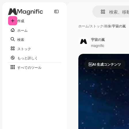
作成
ホーム
/
ストック
/
画像
/
宇宙の嵐
ホーム
検索
宇宙の嵐
magnific
ストック
もっと詳しく
AI 生成コンテンツ
すべてのツール