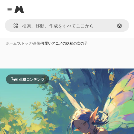
Magnific
Close menu
画像で
ホーム
/
ストック
/
画像
/
可愛いアニメの妖精の女の子
AI 生成コンテンツ