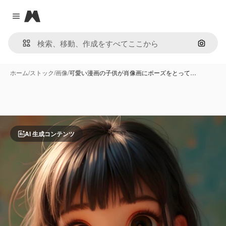
Magnific
Close menu
画像で
ホーム
/
ストック
/
画像
/
可愛い漫画の子供が肖像画にポーズをとって…
AI 生成コンテンツ