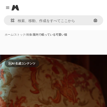
Magnific
Close menu
画像で
ホーム
/
ストック
/
画像
/
屋内で眠っている可愛い猫
AI 生成コンテンツ