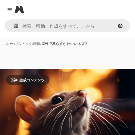
Magnific
Close menu
画像で
ホーム
/
ストック
/
画像
/
屋外で暮らすかわいいネズミ
AI 生成コンテンツ