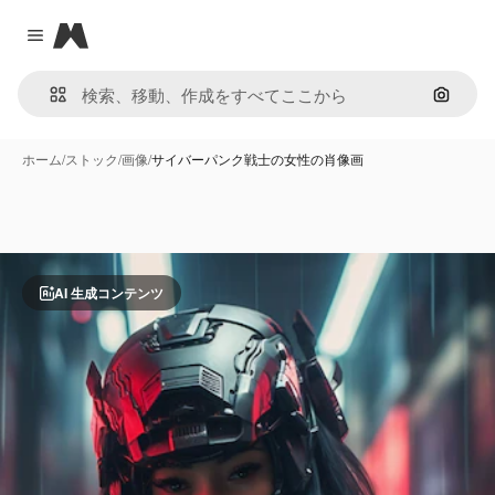
Magnific
Close menu
画像で
ホーム
/
ストック
/
画像
/
サイバーパンク戦士の女性の肖像画
AI 生成コンテンツ