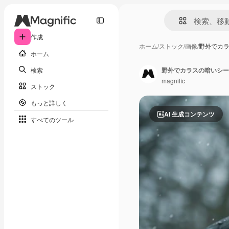
作成
ホーム
/
ストック
/
画像
/
野外でカ
ホーム
検索
野外でカラスの暗いシー
magnific
ストック
もっと詳しく
AI 生成コンテンツ
すべてのツール