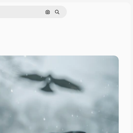
画像で検索
検索