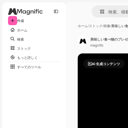
作成
ホーム
/
ストック
/
画像
/
美味しい
ホーム
検索
美味しい食べ物のプレゼ
magnific
ストック
もっと詳しく
AI 生成コンテンツ
すべてのツール