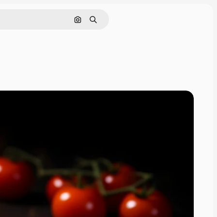
画像で検索
検索