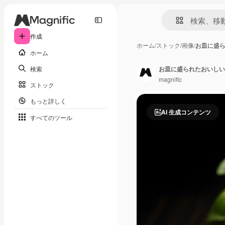
作成
ホーム
/
ストック
/
画像
/
お皿に盛
ホーム
検索
お皿に盛られたおいしい
magnific
ストック
もっと詳しく
AI 生成コンテンツ
すべてのツール