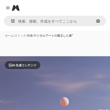
Magnific
Close menu
画像で
ホーム
/
ストック
/
画像
/
デジタルアートの孤立した家"
AI 生成コンテンツ