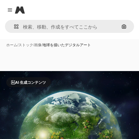
Magnific
Close menu
画像で
ホーム
/
ストック
/
画像
/
地球を描いたデジタルアート
AI 生成コンテンツ