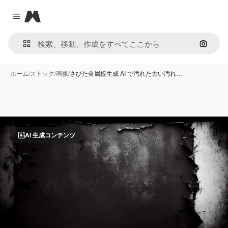
Magnific
Close menu
画像で
ホーム
/
ストック
/
画像
/
さびた金属板生成 AI で汚れた古い汚れ…
AI 生成コンテンツ