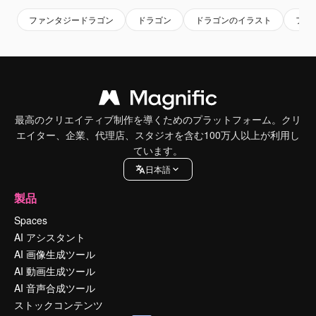
ファンタジードラゴン
ドラゴン
ドラゴンのイラスト
ファ
最高のクリエイティブ制作を導くためのプラットフォーム。クリ
エイター、企業、代理店、スタジオを含む100万人以上が利用し
ています。
日本語
製品
Spaces
AI アシスタント
AI 画像生成ツール
AI 動画生成ツール
AI 音声合成ツール
ストックコンテンツ