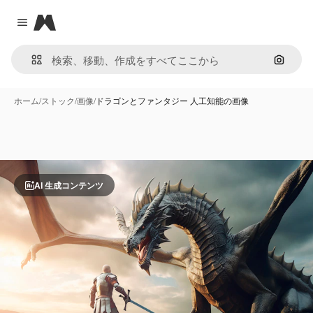
Magnific
Close menu
画像で
ホーム
/
ストック
/
画像
/
ドラゴンとファンタジー 人工知能の画像
AI 生成コンテンツ