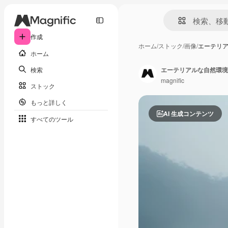
作成
ホーム
/
ストック
/
画像
/
エーテリ
ホーム
検索
エーテリアルな自然環境
magnific
ストック
もっと詳しく
AI 生成コンテンツ
すべてのツール