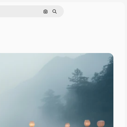
画像で検索
検索