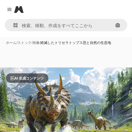
Magnific
Close menu
画像で
ホーム
/
ストック
/
画像
/
絶滅したトリセラトップス恐と自然の生息地
AI 生成コンテンツ