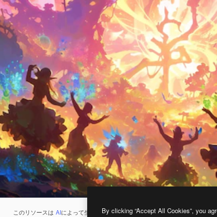
By clicking “Accept All Cookies”, you agr
このリソースは
AI
によって生成されたものです。
AI画像生成ツール
を使うと