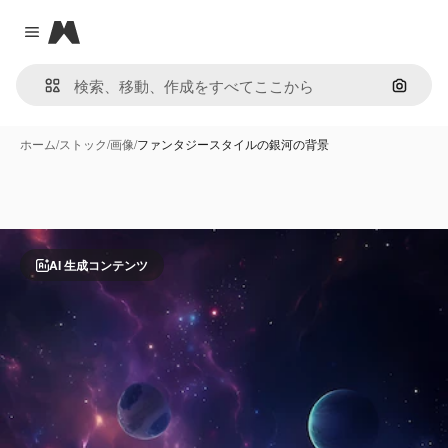
Magnific
Close menu
画像で
ホーム
/
ストック
/
画像
/
ファンタジースタイルの銀河の背景
AI 生成コンテンツ