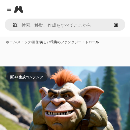
Magnific
Close menu
画像で
ホーム
/
ストック
/
画像
/
美しい環境のファンタジー・トロール
AI 生成コンテンツ