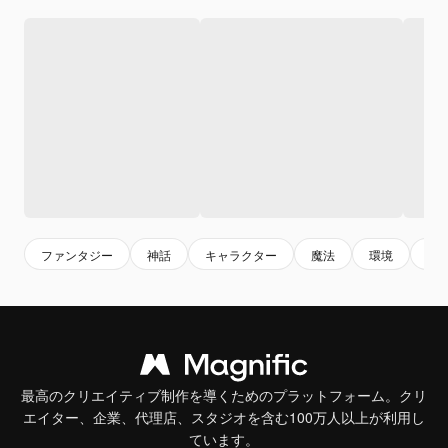
ファンタジー
神話
キャラクター
魔法
環境
cha
最高のクリエイティブ制作を導くためのプラットフォーム。クリ
エイター、企業、代理店、スタジオを含む100万人以上が利用し
ています。