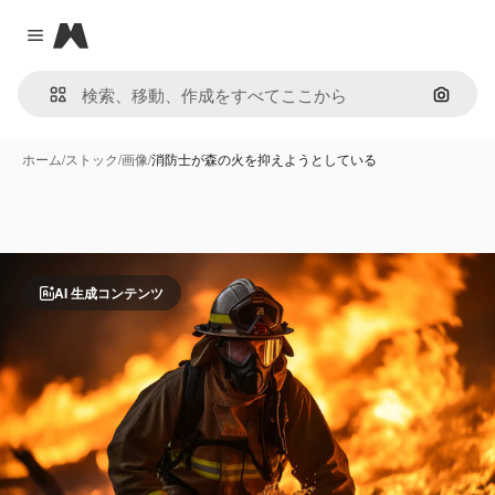
Magnific
Close menu
画像で
ホーム
/
ストック
/
画像
/
消防士が森の火を抑えようとしている
AI 生成コンテンツ