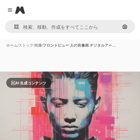
Magnific
Close menu
画像で
ホーム
/
ストック
/
画像
/
フロントビュー 人の肖像画 デジタルアー…
AI 生成コンテンツ