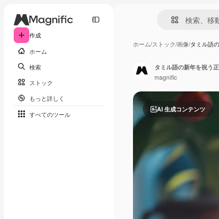
作成
ホーム
/
ストック
/
画像
/
タミル語
ホーム
検索
タミル語の新年を祝う正
magnific
ストック
もっと詳しく
AI 生成コンテンツ
すべてのツール