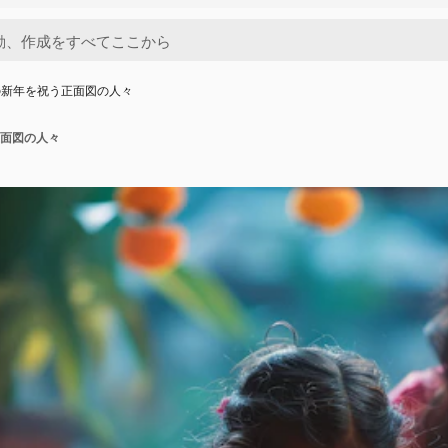
の新年を祝う正面図の人々
面図の人々