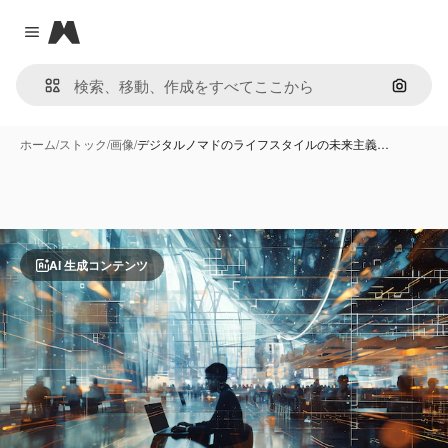
Magnific
Close menu
画像で
ホーム
/
ストック
/
画像
/
デジタルノマドのライフスタイルの未来主義…
AI 生成コンテンツ