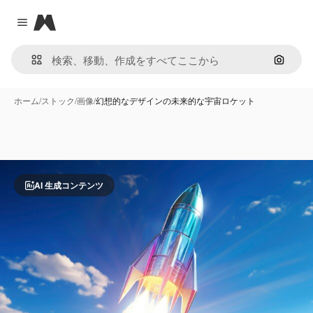
Magnific
Close menu
画像で
ホーム
/
ストック
/
画像
/
幻想的なデザインの未来的な宇宙ロケット
AI 生成コンテンツ