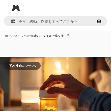
Magnific
Close menu
画像で
ホーム
/
ストック
/
画像
/
暗いスタイルで薬を握る手
AI 生成コンテンツ