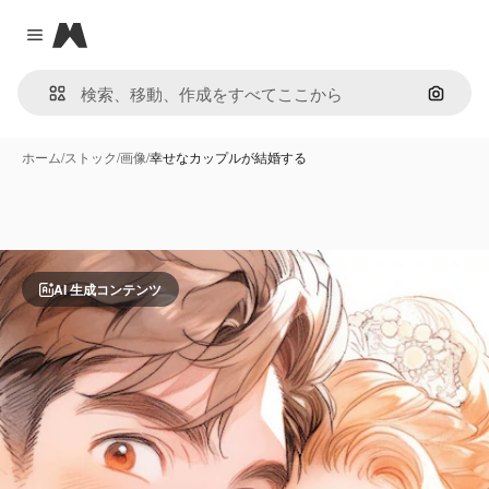
Magnific
Close menu
画像で
ホーム
/
ストック
/
画像
/
幸せなカップルが結婚する
AI 生成コンテンツ