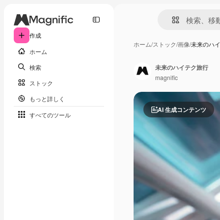
作成
ホーム
/
ストック
/
画像
/
未来のハ
ホーム
検索
未来のハイテク旅行
magnific
ストック
もっと詳しく
AI 生成コンテンツ
すべてのツール