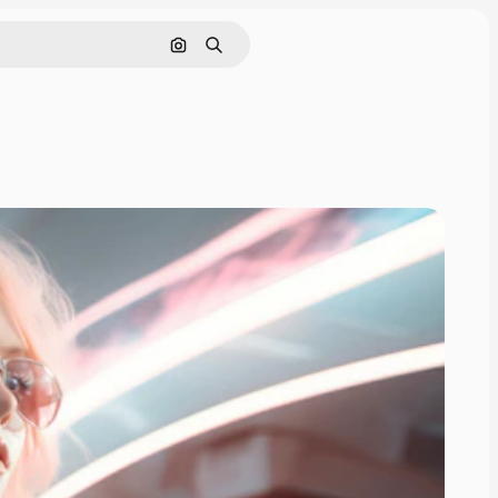
画像で検索
検索