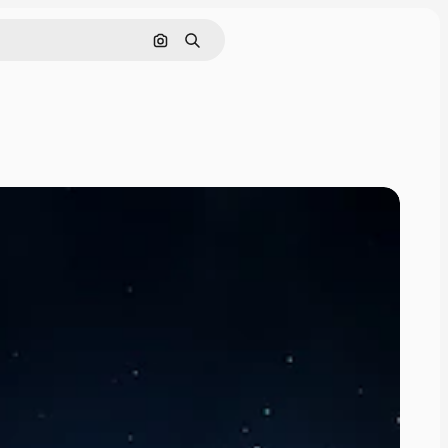
画像で検索
検索