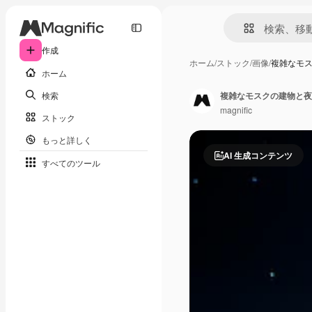
作成
ホーム
/
ストック
/
画像
/
複雑なモ
ホーム
検索
複雑なモスクの建物と夜
magnific
ストック
もっと詳しく
AI 生成コンテンツ
すべてのツール