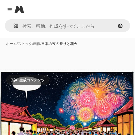
Magnific
Close menu
画像で
ホーム
/
ストック
/
画像
/
日本の夜の祭りと花火
AI 生成コンテンツ