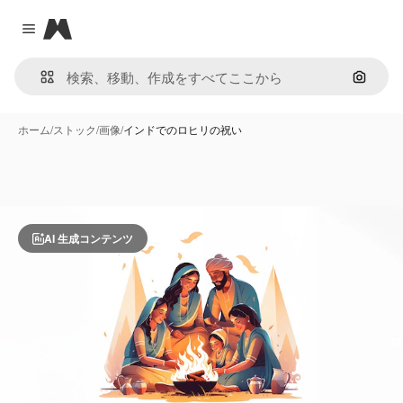
Magnific
Close menu
画像で
ホーム
/
ストック
/
画像
/
インドでのロヒリの祝い
AI 生成コンテンツ