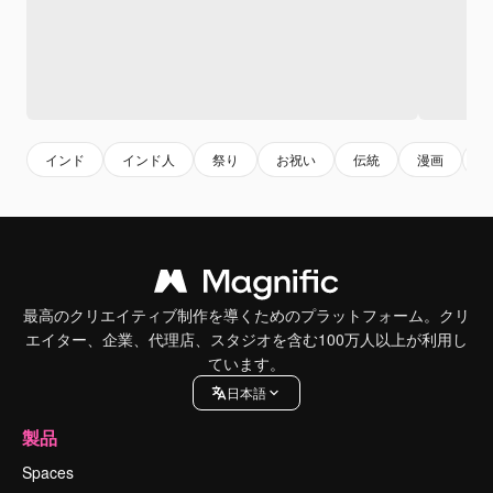
インド
インド人
祭り
お祝い
伝統
漫画
c
最高のクリエイティブ制作を導くためのプラットフォーム。クリ
エイター、企業、代理店、スタジオを含む100万人以上が利用し
ています。
日本語
製品
Spaces