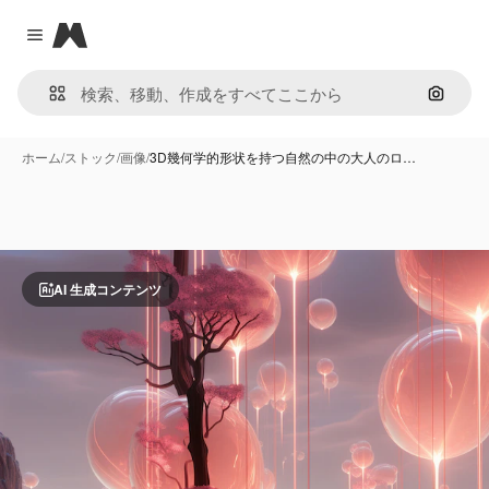
Magnific
Close menu
画像で
ホーム
/
ストック
/
画像
/
3D幾何学的形状を持つ自然の中の大人のロ…
AI 生成コンテンツ