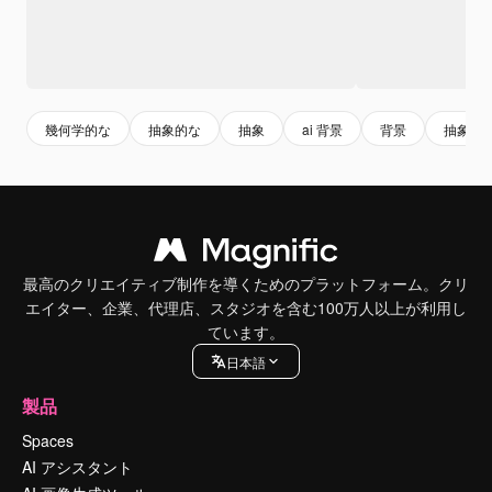
幾何学的な
抽象的な
抽象
ai 背景
背景
抽象的
最高のクリエイティブ制作を導くためのプラットフォーム。クリ
エイター、企業、代理店、スタジオを含む100万人以上が利用し
ています。
日本語
製品
Spaces
AI アシスタント