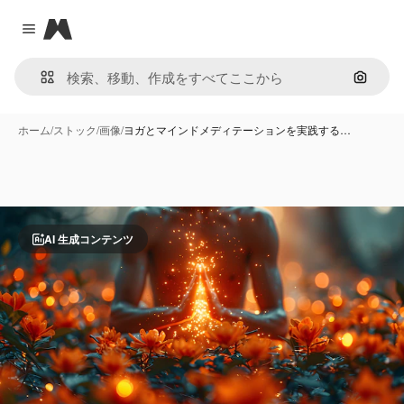
Magnific
Close menu
画像で
ホーム
/
ストック
/
画像
/
ヨガとマインドメディテーションを実践する…
AI 生成コンテンツ