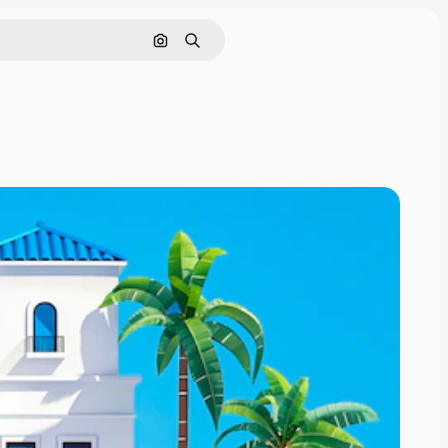
画像で検索
検索