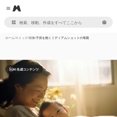
Magnific
Close menu
画像で
ホーム
/
ストック
/
画像
/
子供を抱くミディアムショットの母親
AI 生成コンテンツ