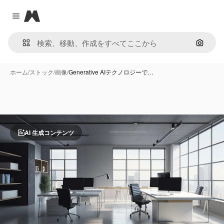
Magnific
Close menu
画像で
ホーム
/
ストック
/
画像
/
Generative AIテクノロジーで…
AI 生成コンテンツ