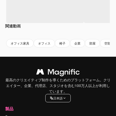
関連動画
Premium
Premium
AIによって生成されました。
Premium
Premium
AIによっ
オフィス家具
オフィス
椅子
企業
部屋
空部屋
最高のクリエイティブ制作を導くためのプラットフォーム。クリ
エイター、企業、代理店、スタジオを含む100万人以上が利用し
ています。
日本語
製品