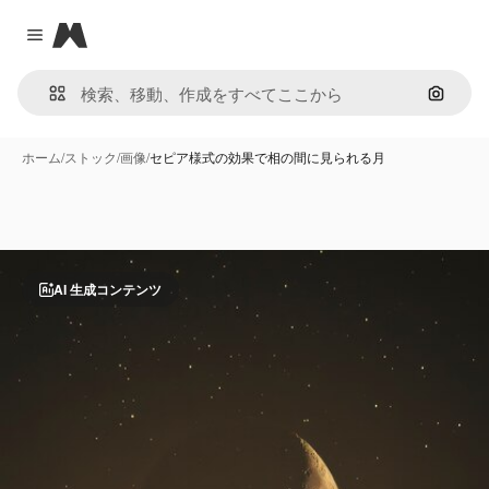
Magnific
Close menu
画像で
ホーム
/
ストック
/
画像
/
セピア様式の効果で相の間に見られる月
AI 生成コンテンツ