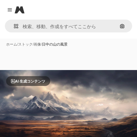
Magnific
Close menu
画像で
ホーム
/
ストック
/
画像
/
日中の山の風景
AI 生成コンテンツ