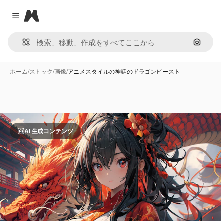
Magnific
Close menu
画像で
ホーム
/
ストック
/
画像
/
アニメスタイルの神話のドラゴンビースト
AI 生成コンテンツ