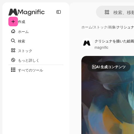
作成
ホーム
/
ストック
/
画像
/
クリシュ
ホーム
検索
クリシュナを描いた絵画
magnific
ストック
もっと詳しく
AI 生成コンテンツ
すべてのツール