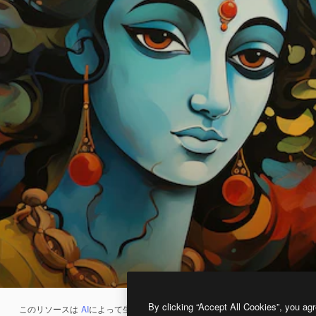
By clicking “Accept All Cookies”, you agr
このリソースは
AI
によって生成されたものです。
AI画像生成ツール
を使うと