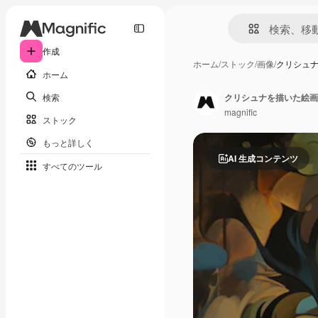
作成
ホーム
/
ストック
/
画像
/
クリシュ
ホーム
検索
クリシュナを描いた絵画
magnific
ストック
もっと詳しく
AI 生成コンテンツ
すべてのツール