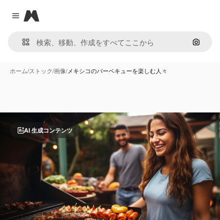
Magnific
Close menu
画像で
ホーム
/
ストック
/
画像
/
メキシコのバーベキューを楽しむ人々
AI 生成コンテンツ