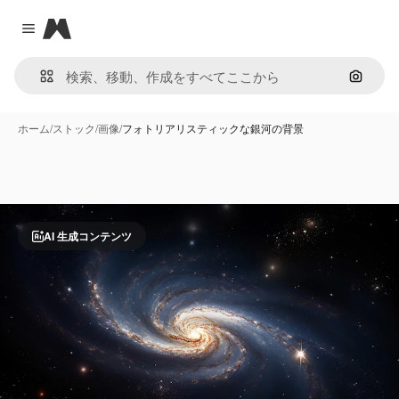
Magnific
Close menu
画像で
ホーム
/
ストック
/
画像
/
フォトリアリスティックな銀河の背景
AI 生成コンテンツ