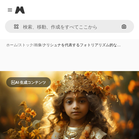
Magnific
Close menu
画像で
ホーム
/
ストック
/
画像
/
クリシュナを代表するフォトリアリズム的な…
AI 生成コンテンツ