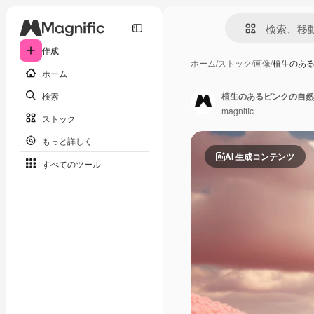
作成
ホーム
/
ストック
/
画像
/
植生のあ
ホーム
検索
植生のあるピンクの自然
magnific
ストック
もっと詳しく
AI 生成コンテンツ
すべてのツール