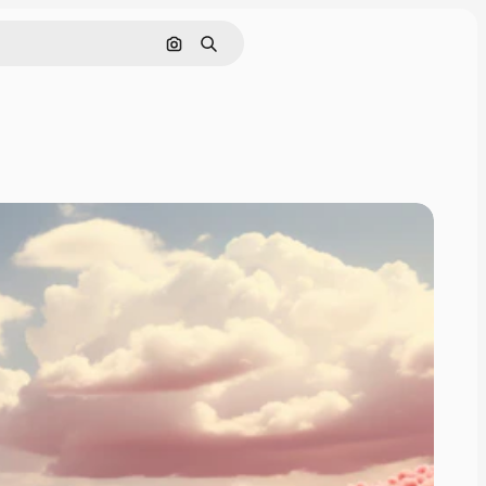
画像で検索
検索