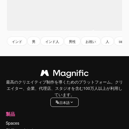
インド
男
インド人
男性
お祝い
人
celebr
最高のクリエイティブ制作を導くためのプラットフォーム。クリ
エイター、企業、代理店、スタジオを含む100万人以上が利用し
ています。
日本語
製品
Spaces