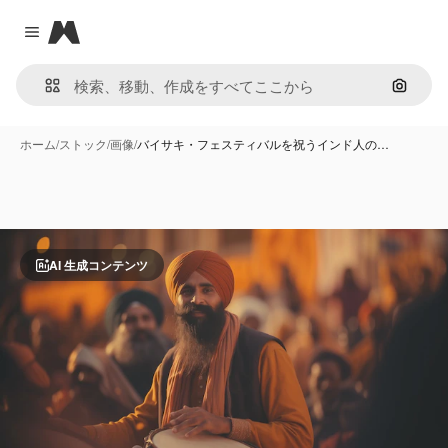
Magnific
Close menu
画像で
ホーム
/
ストック
/
画像
/
バイサキ・フェスティバルを祝うインド人の…
AI 生成コンテンツ