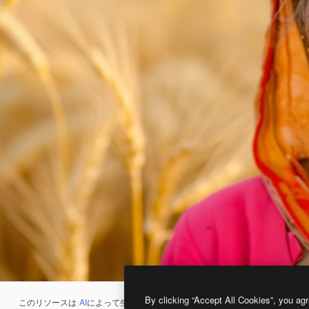
By clicking “Accept All Cookies”, you agr
このリソースは
AI
によって生成されたものです。
AI画像生成ツール
を使うと