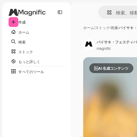
作成
ホーム
/
ストック
/
画像
/
バイサキ
ホーム
検索
バイサキ・フェスティバ
magnific
ストック
もっと詳しく
AI 生成コンテンツ
すべてのツール