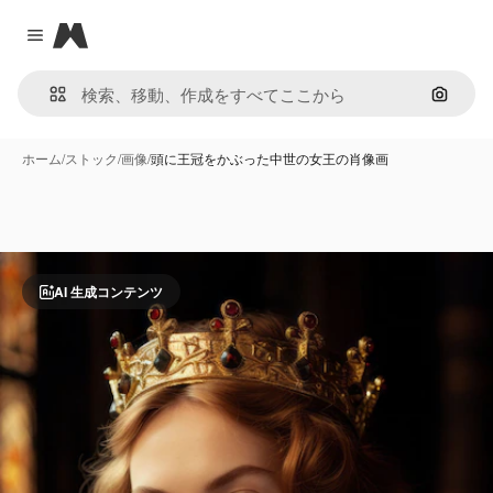
Magnific
Close menu
画像で
ホーム
/
ストック
/
画像
/
頭に王冠をかぶった中世の女王の肖像画
AI 生成コンテンツ