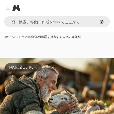
Magnific
Close menu
画像で
ホーム
/
ストック
/
画像
/
羊の農場を担当する人々の肖像画
AI 生成コンテンツ